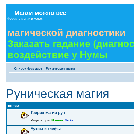
Магам можно все
Форум о магии и магах
магической диагностики
Заказать гадание (диагно
воздействие у Нумы
Список форумов
‹
Руническая магия
Руническая магия
ФОРУМ
Теория магии рун
Модераторы:
Nooma
,
Serka
Буквы и глифы