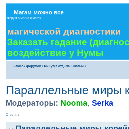
Магам можно все
Форум о магии и магах
магической диагностики
Заказать гадание (диагно
воздействие у Нумы
Список форумов
‹
Минутка отдыха
‹
Фильмы
Параллельные миры к
Модераторы:
Nooma
,
Serka
Ответить
Параллельные миры корейс