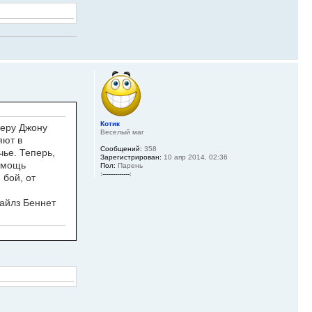
Котик
деру Джону
Веселый маг
яют в
Сообщений:
358
ье. Теперь,
Зарегистрирован:
10 апр 2014, 02:36
помощь
Пол:
Парень
:-------------:
бой, от
Майлз Беннет