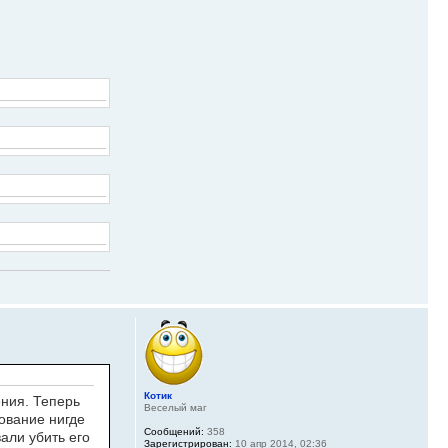
Котик
ения. Теперь
Веселый маг
вование нигде
Сообщений:
358
али убить его
Зарегистрирован:
10 апр 2014, 02:36