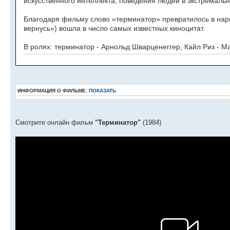
искусственного интеллекта, поведения людей в экстремальн
Благодаря фильму слово «терминатор» превратилось в нариц
вернусь») вошла в число самых известных киноцитат.
В ролях: терминатор - Арнольд Шварценеггер, Кайл Риз - М
ИНФОРМАЦИЯ О ФИЛЬМЕ:
ПОКАЗАТЬ
Смотрите онлайн фильм
"Терминатор"
(1984)