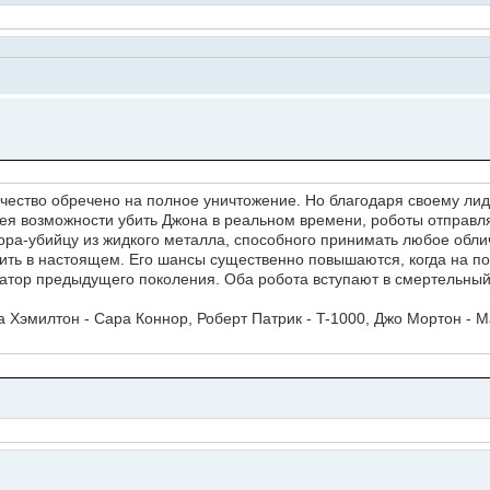
ечество обречено на полное уничтожение. Но благодаря своему ли
ея возможности убить Джона в реальном времени, роботы отправл
а-убийцу из жидкого металла, способного принимать любое облич
ить в настоящем. Его шансы существенно повышаются, когда на 
тор предыдущего поколения. Оба робота вступают в смертельный 
а Хэмилтон - Сара Коннор, Роберт Патрик - T-1000, Джо Мортон - 