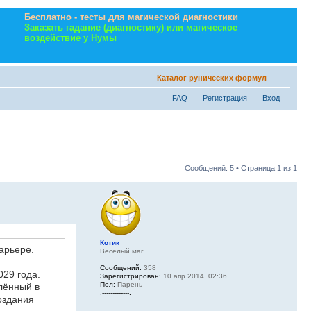
Бесплатно - тесты для магической диагностики
Заказать гадание (диагностику) или магическое
воздействие у Нумы
Каталог рунических формул
FAQ
Регистрация
Вход
Сообщений: 5 • Страница
1
из
1
Котик
арьере.
Веселый маг
Сообщений:
358
029 года.
Зарегистрирован:
10 апр 2014, 02:36
Пол:
Парень
лённый в
:-------------:
оздания