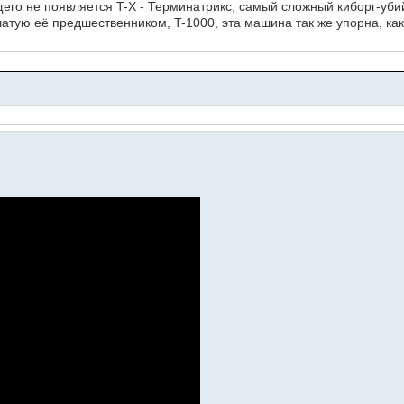
щего не появляется T-X - Терминатрикс, самый сложный киборг-уби
чатую её предшественником, T-1000, эта машина так же упорна, ка