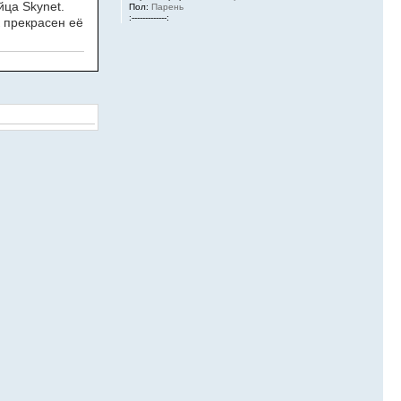
йца Skynet.
Пол:
Парень
:-------------:
к прекрасен её