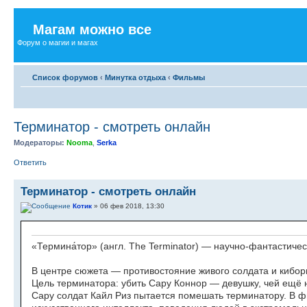
Магам можно все
Форум о магии и магах
Список форумов
‹
Минутка отдыха
‹
Фильмы
Терминатор - смотреть онлайн
Модераторы:
Nooma
,
Serka
Ответить
Терминатор - смотреть онлайн
Котик
» 06 фев 2018, 13:30
«Термина́тор» (англ. The Terminator) — научно-фантастиче
В центре сюжета — противостояние живого солдата и киборг
Цель терминатора: убить Сару Коннор — девушку, чей ещё
Сару солдат Кайл Риз пытается помешать терминатору. В 