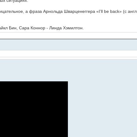
ых ситуациях.
ательное, а фраза Арнольда Шварценеггера «I’ll be back» (с англ
айкл Бин, Сара Коннор - Линда Хэмилтон.