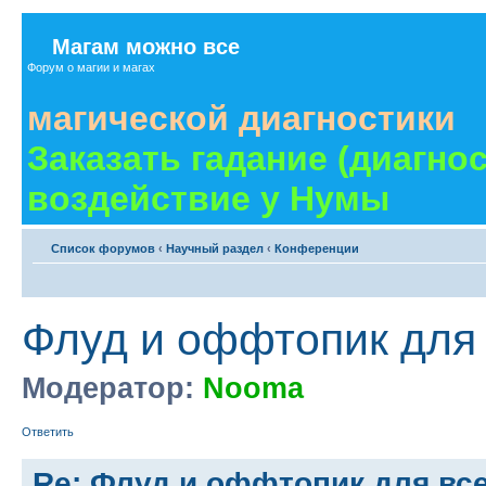
Магам можно все
Форум о магии и магах
магической диагностики
Заказать гадание (диагно
воздействие у Нумы
Список форумов
‹
Научный раздел
‹
Конференции
Флуд и оффтопик для
Модератор:
Nooma
Ответить
Re: Флуд и оффтопик для вс