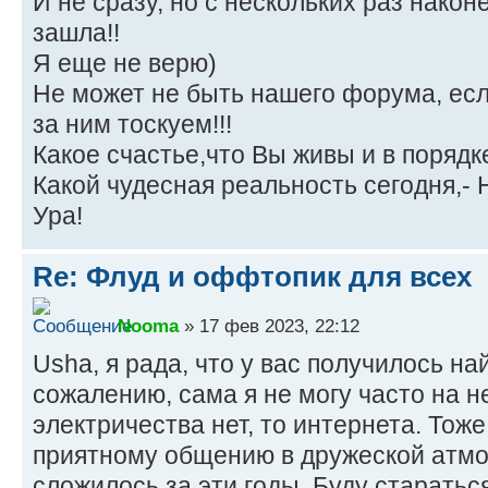
И не сразу, но с нескольких раз након
зашла!!
Я еще не верю)
Не может не быть нашего форума, есл
за ним тоскуем!!!
Какое счастье,что Вы живы и в порядке
Какой чудесная реальность сегодня,- 
Ура!
Re: Флуд и оффтопик для всех
Nooma
» 17 фев 2023, 22:12
Usha, я рада, что у вас получилось н
сожалению, сама я не могу часто на н
электричества нет, то интернета. Тоже
приятному общению в дружеской атмос
сложилось за эти годы. Буду старать